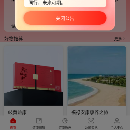
明德畅聊
健康档案
明德甄选
积分专区
同行，未来可期。
咨询热线：0551-67163646。
关闭公告
明德康盛运营部
健康产品
健康科技
2026年5月25日
最新版本：
好物推荐

更多
更新内容：
忽略升级
立刻升级
岐黄益康
福禄安康康养之旅
2940.00
2800.00
首页
健康管家
健康娱乐
公司资讯
个人中心