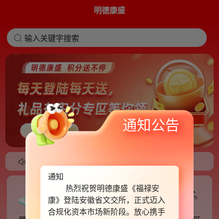
明德康盛
输入关键字搜索
通知公告

app隆重上线！
2025健康中国明德康盛在行动！
通知
热烈祝贺明德康盛《福禄安
康》登陆安徽省文交所，正式迈入
合规化资本市场新阶段。放心携手